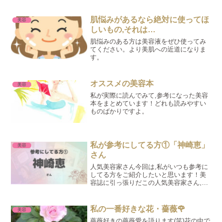
す。『唇』ですよね〜^^;マスクで見えな
いパーツNo.1ですもんね〜💦でも実は,唇
ってめちゃくちゃお手入れの効果が出や
肌悩みがあるなら絶対に使ってほ
美容
すいパーツな...
しいもの,それは…
肌悩みのある方は美容液をぜひ使ってみ
てください。より美肌への近道になりま
す。
オススメの美容本
美容
私が実際に読んでみて,参考になった美容
本をまとめています！どれも読みやすい
ものばかりですよ。
私が参考にしてる方①「神崎恵」
美容
さん
人気美容家さん今回は,私がいつも参考に
してる方をご紹介したいと思います！美
容誌に引っ張りだこの人気美容家さん,
『神崎恵』さんです❕人気メイクアップア
ーティスト・河北裕介さんの奥様で,プラ
イベートでは３人のお子さんを育てるお
私の一番好きな花・薔薇🌹
美容
母様です。年齢を重...
薔薇好きの薔薇愛を語ります(笑)花の中で