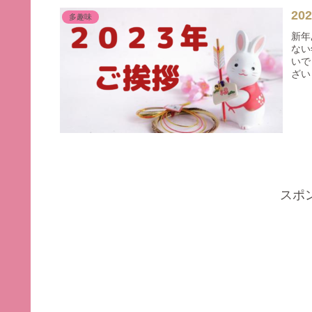
20
多趣味
新年
ない
いで
ざい
スポ