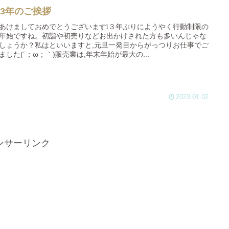
23年のご挨拶
あけましておめでとうございます❕３年ぶりにようやく行動制限の
年始ですね。初詣や初売りなどお出かけされた方も多いんじゃな
しょうか？私はといいますと,元旦一発目からがっつりお仕事でご
ました(´；ω；｀)販売業は,年末年始が最大の...
2023.01.02
ンサーリンク