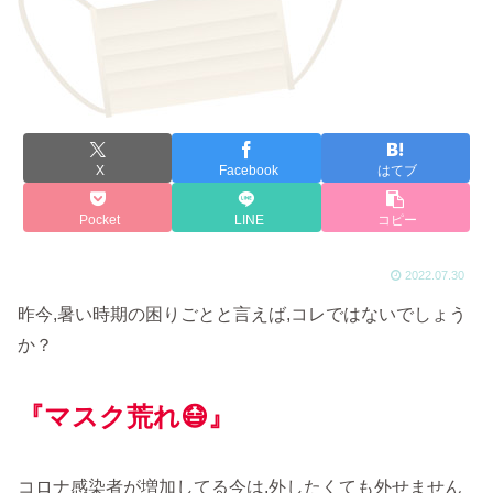
X
Facebook
はてブ
Pocket
LINE
コピー
2022.07.30
昨今,暑い時期の困りごとと言えば,コレではないでしょう
か？
『マスク荒れ😷』
コロナ感染者が増加してる今は,外したくても外せません