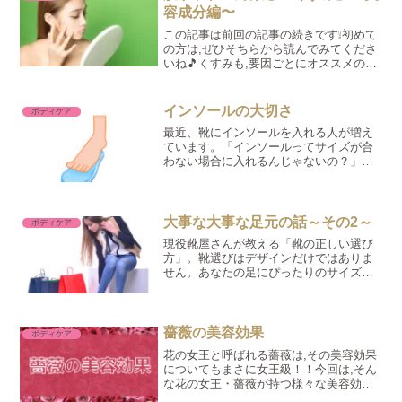
容成分編〜
この記事は前回の記事の続きです❕初めて
の方は,ぜひそちらから読んでみてくださ
いね🎵くすみも,要因ごとにオススメの成
分をご紹介したいと思います❕そのうちの,
メラニンの沈着と皮膚表面の影に関して
は,それぞれシミとシワの記事にてご紹介
インソールの大切さ
ボディケア
してますので...
最近、靴にインソールを入れる人が増え
ています。「インソールってサイズが合
わない場合に入れるんじゃないの？」っ
て方、ちょっと待ってください！実は、
インソールには、サイズ調節以上に足の
健康をまもる効果があるのです。
大事な大事な足元の話～その2～
ボディケア
現役靴屋さんが教える「靴の正しい選び
方」。靴選びはデザインだけではありま
せん。あなたの足にぴったりのサイズを
選ぶ方法がこれだ！
薔薇の美容効果
ボディケア
花の女王と呼ばれる薔薇は,その美容効果
についてもまさに女王級！！今回は,そん
な花の女王・薔薇が持つ様々な美容効果
についてお話します。