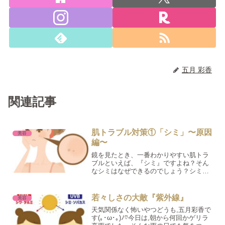
五月 彩香
関連記事
肌トラブル対策①「シミ」〜原因
美容
編〜
鏡を見たとき、一番わかりやすい肌トラ
ブルといえば、『シミ』ですよね？そん
なシミはなぜできるのでしょう？シミを
予防するにはどうすればいいの？今回は
そんな疑問にお答えしていきます！
若々しさの大敵『紫外線』
美容
天気関係なく怖いやつどうも,五月彩香で
す(｡･ω･｡)ﾉ♡今日は,朝から何回かゲリラ