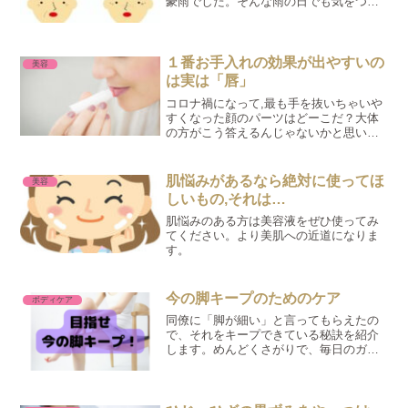
豪雨でした。そんな雨の日でも気をつけ
ないといけないものがあります！それ
は…,『紫外線!!』晴れの日だけでなく,曇
の日で約60％,雨の日でも3約30％の紫外
線...
１番お手入れの効果が出やすいの
美容
は実は「唇」
コロナ禍になって,最も手を抜いちゃいや
すくなった顔のパーツはどーこだ？大体
の方がこう答えるんじゃないかと思いま
す。『唇』ですよね〜^^;マスクで見えな
いパーツNo.1ですもんね〜💦でも実は,唇
ってめちゃくちゃお手入れの効果が出や
肌悩みがあるなら絶対に使ってほ
美容
すいパーツな...
しいもの,それは…
肌悩みのある方は美容液をぜひ使ってみ
てください。より美肌への近道になりま
す。
今の脚キープのためのケア
ボディケア
同僚に「脚が細い」と言ってもらえたの
で、それをキープできている秘訣を紹介
します。めんどくさがりで、毎日のガッ
ツリケアは続かないので、簡単なものば
かりです！！